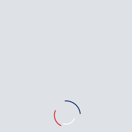
partenaires, sous leur seule responsabilité.
HENDRE Services n’intervient ni dans les travaux, ni
dans la facturation, ni dans les paiements.
Les devis et tarifs sont validés directement avec le
prestataire avant intervention.
En appelant, vous acceptez nos
Conditions
Générales d'Utilisation
.
NOS ZONES D'INTERVENTION
Les Zones Que Nous